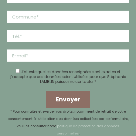
J’atteste que les données renseignées sont exactes
et
j’accepte que ces données soient utilisées pour que Stéphanie
LAMBLIN puisse me contacter.*
Envoyer
* Pour connaitre et exercer vos droits, notamment de retrait de votre
consentement à l’utilisation des données collectées par ce formulaire,
veuillez consulter notre
politique de protection des données
personnelles
.